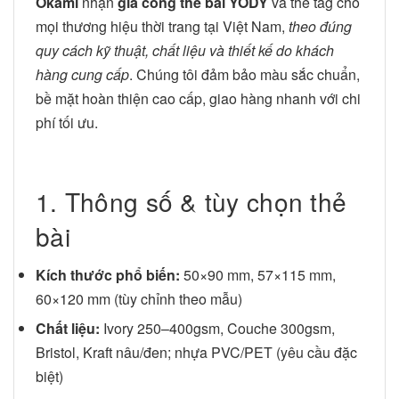
Okami
nhận
gia công thẻ bài YODY
và thẻ tag cho
mọi thương hiệu thời trang tại Việt Nam,
theo đúng
quy cách kỹ thuật, chất liệu và thiết kế do khách
hàng cung cấp
. Chúng tôi đảm bảo màu sắc chuẩn,
bề mặt hoàn thiện cao cấp, giao hàng nhanh với chi
phí tối ưu.
1. Thông số & tùy chọn thẻ
bài
Kích thước phổ biến:
50×90 mm, 57×115 mm,
60×120 mm (tùy chỉnh theo mẫu)
Chất liệu:
Ivory 250–400gsm, Couche 300gsm,
Bristol, Kraft nâu/đen; nhựa PVC/PET (yêu cầu đặc
biệt)