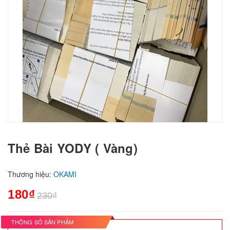
Thẻ Bài YODY ( Vàng)
Thương hiệu:
OKAMI
180₫
230₫
THÔNG SỐ SẢN PHẨM