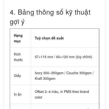
4. Bảng thông số kỹ thuật
gợi ý
Hạng
Tuỳ chọn đề xuất
mục
Kích
57×115 mm / 60×120 mm (tùy chỉnh)
thước
Ivory 300–350gsm / Couche 300gsm /
Giấy
Kraft 300gsm
Offset 2–4 màu, in PMS theo brand
In ấn
color