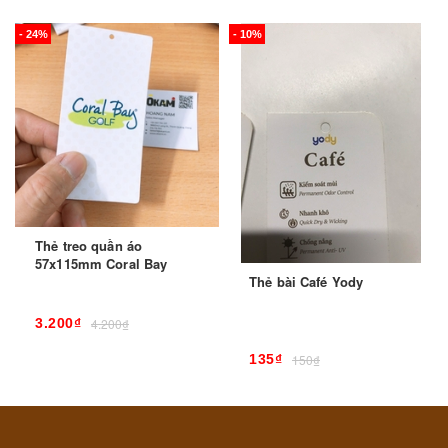
- 24%
- 10%
Thẻ treo quần áo
57x115mm Coral Bay
Thẻ bài Café Yody
3.200₫
4.200₫
135₫
150₫