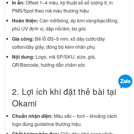
In ấn:
Offset 1–4 màu, kỹ thuật số số lượng ít; in
PMS/Spot theo mã màu thương hiệu
Hoàn thiện:
Cán mờ/bóng, ép kim vàng/bạc/đồng,
phủ UV định vị, dập nổi/âm, bo góc
Gia công:
Bế lỗ Ø3–5 mm, xỏ dây cước/dây
cotton/dây giấy; đóng bộ kèm nhãn phụ
Nội dung:
Logo, mã SP/SKU, size, giá,
QR/Barcode, hướng dẫn chăm sóc
2. Lợi ích khi đặt thẻ bài tại
Okami
Chuẩn nhận diện:
Màu sắc – font – khoảng cách
logo đúng guideline thương hiệu
Chất lượng bền đẹp:
Giấy dày, khó cong vênh;