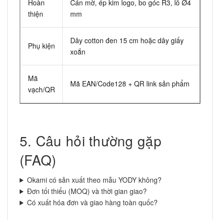
Hoàn
Cán mờ, ép kim logo, bo góc R3, lỗ Ø4
thiện
mm
Dây cotton đen 15 cm hoặc dây giấy
Phụ kiện
xoắn
Mã
Mã EAN/Code128 + QR link sản phẩm
vạch/QR
5. Câu hỏi thường gặp
(FAQ)
Okami có sản xuất theo mẫu YODY không?
Đơn tối thiểu (MOQ) và thời gian giao?
Có xuất hóa đơn và giao hàng toàn quốc?