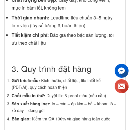
mực in bám tốt, không lem
Thời gian nhanh:
Leadtime tiêu chuẩn 3–5 ngày
làm việc (tùy số lượng & hoàn thiện)
Tiết kiệm chi phí:
Báo giá theo bậc sản lượng, tối
ưu theo chất liệu
3. Quy trình đặt hàng
Gửi brief/mẫu:
Kích thước, chất liệu, file thiết kế
(PDF/AI), quy cách hoàn thiện
Chốt mẫu in thử:
Duyệt file & proof màu (nếu cần)
Sản xuất hàng loạt:
In – cán – ép kim – bế – khoan lỗ –
xỏ dây – đóng gói
Bàn giao:
Kiểm tra QA 100% và giao hàng toàn quốc