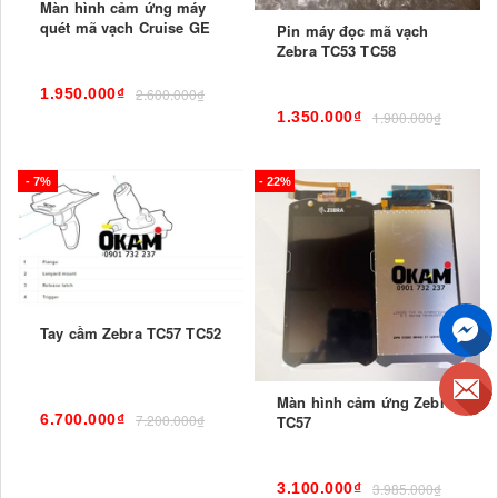
Màn hình cảm ứng máy
quét mã vạch Cruise GE
Pin máy đọc mã vạch
Zebra TC53 TC58
1.950.000₫
2.600.000₫
1.350.000₫
1.900.000₫
- 7%
- 22%
Tay cầm Zebra TC57 TC52
Màn hình cảm ứng Zebra
6.700.000₫
7.200.000₫
TC57
3.100.000₫
3.985.000₫