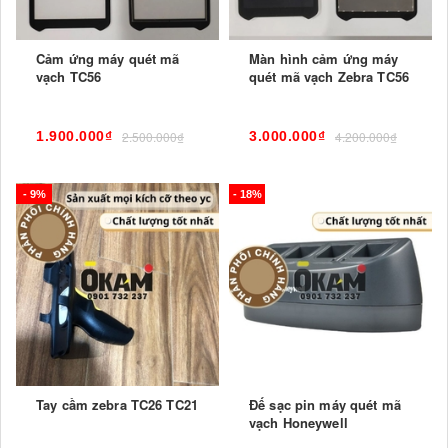
Cảm ứng máy quét mã
Màn hình cảm ứng máy
vạch TC56
quét mã vạch Zebra TC56
1.900.000₫
2.500.000₫
3.000.000₫
4.200.000₫
- 9%
- 18%
Tay cầm zebra TC26 TC21
Đế sạc pin máy quét mã
vạch Honeywell