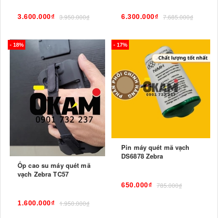
3.600.000₫
3.950.000₫
6.300.000₫
7.685.000₫
- 18%
- 17%
Pin máy quét mã vạch
DS6878 Zebra
Ốp cao su máy quét mã
vạch Zebra TC57
650.000₫
785.000₫
1.600.000₫
1.950.000₫