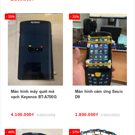
- 15%
- 31%
Màn hình máy quét mã
Màn hình cảm ứng Seuic
vạch Keyence BT-A700G
D9
4.100.000₫
4.800.000₫
1.800.000₫
2.600.000₫
- 44%
- 17%