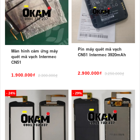
Pin máy quét mã vạch
Màn hình cảm ứng máy
CN51 Intermec 3920mAh
quét mã vạch Intermec
CN51
2.900.000₫
3.250.000₫
1.900.000₫
2.300.000₫
- 24%
- 29%