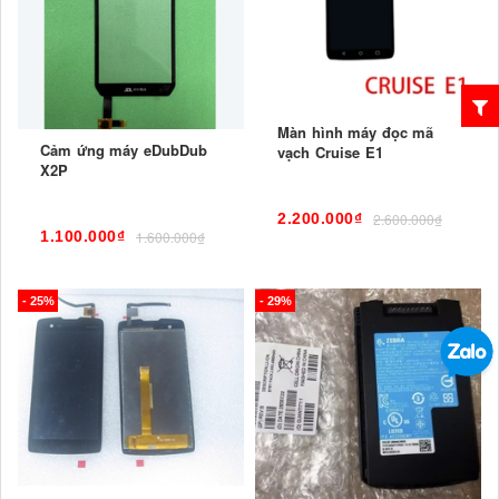
Màn hình máy đọc mã
Cảm ứng máy eDubDub
vạch Cruise E1
X2P
2.200.000₫
2.600.000₫
1.100.000₫
1.600.000₫
- 25%
- 29%