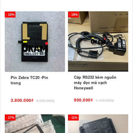
- 10%
- 18%
Cáp RS232 kèm nguồn
Pin Zebra TC20 -Pin
máy đọc mã vạch
trong
Honeywell
900.000₫
1.100.000₫
3.800.000₫
4.200.000₫
- 17%
- 11%