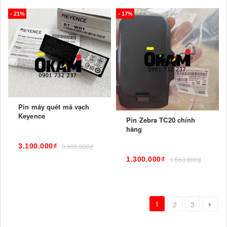
- 21%
- 17%
Pin máy quét mã vạch
Keyence
Pin Zebra TC20 chính
hãng
3.100.000₫
3.900.000₫
1.300.000₫
1.560.000₫
1
2
3