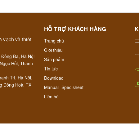
8.000.000₫
9.200.000₫
HỖ TRỢ KHÁCH HÀNG
K
 vạch và thiết
Trang chủ
Giới thiệu
 Đống Đa, Hà Nội
Sản phẩm
Ngọc Hồi, Thanh
Tin tức
anh Trì, Hà Nội.
Download
ng Đông Hoà, TX
Manual- Spec sheet
Liên hệ