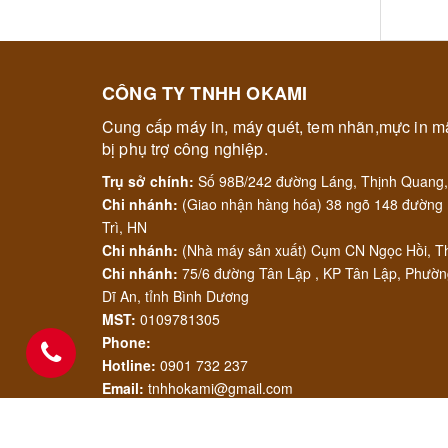
CÔNG TY TNHH OKAMI
Cung cấp máy in, máy quét, tem nhãn,mực in mã
bị phụ trợ công nghiệp.
Trụ sở chính:
Số 98B/242 đường Láng, Thịnh Quang,
Chi nhánh:
(Giao nhận hàng hóa) 38 ngõ 148 đường 
Trì, HN
Chi nhánh:
(Nhà máy sản xuất) Cụm CN Ngọc Hồi, Th
Chi nhánh:
75/6 đường Tân Lập , KP Tân Lập, Phườ
Dĩ An, tỉnh Bình Dương
MST:
0109781305
Phone:
Hotline:
0901 732 237
Email:
tnhhokami@gmail.com