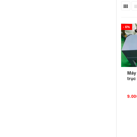
- 6%
Máy 
trụ
9.00
9.00