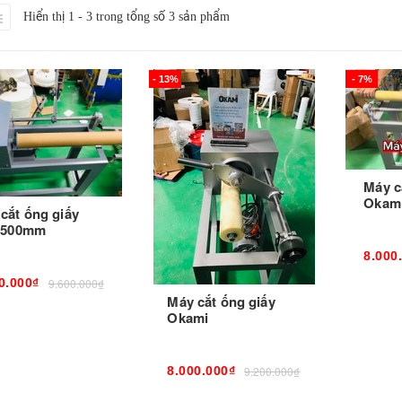
Hiển thị 1 - 3 trong tổng số 3 sản phẩm
- 13%
- 7%
Máy cắ
Okam
cắt ống giấy
c 500mm
8.000
0.000₫
9.600.000₫
Máy cắt ống giấy
Okami
8.000
8.000.000₫
9.200.000₫
0.000₫
9.600.000₫