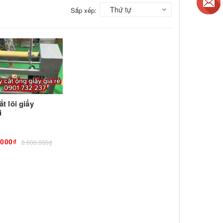
Thứ tự
Sắp xếp:
t lõi giấy
i
.000₫
8.600.000₫
.000₫
8.600.000₫