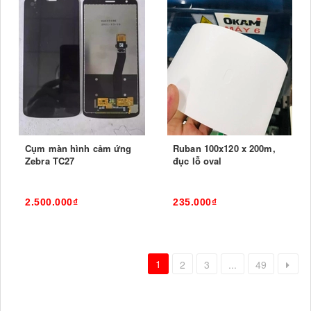
Cụm màn hình cảm ứng
Ruban 100x120 x 200m,
Zebra TC27
đục lỗ oval
2.500.000₫
235.000₫
1
2
3
...
49