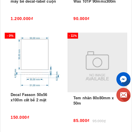
máy bế decal-label cuộn
Wax 101P 90mmx300m
1.200.000₫
90.000₫
- 0%
- 11%
Decal Fasson 50x56
Tem nhãn 80x80mm x
x100m cắt bế 2 mặt
50m
150.000₫
85.000₫
95.000₫