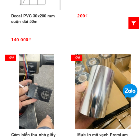
Decal PVC 30x200 mm
200₫
cuộn dài 50m
140.000₫
- 0%
- 0%
Cảm biến thu nhả giấy
Mực in mã vạch Premium