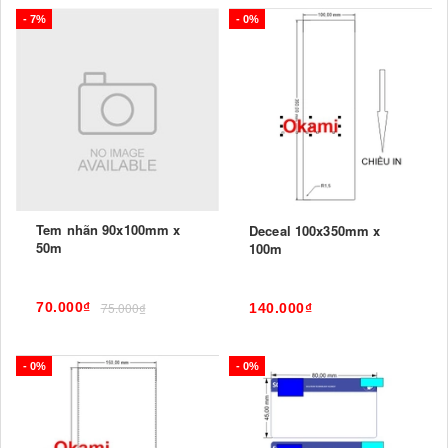
- 7%
- 0%
Tem nhãn 90x100mm x
Deceal 100x350mm x
50m
100m
70.000₫
75.000₫
140.000₫
- 0%
- 0%