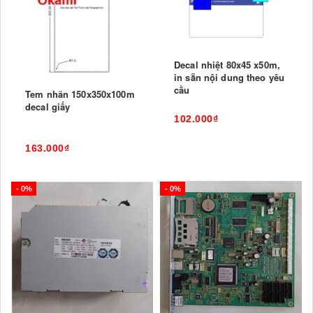
Decal nhiệt 80x45 x50m,
in sẵn nội dung theo yêu
cầu
Tem nhãn 150x350x100m
decal giấy
102.000₫
163.000₫
- 0%
- 0%