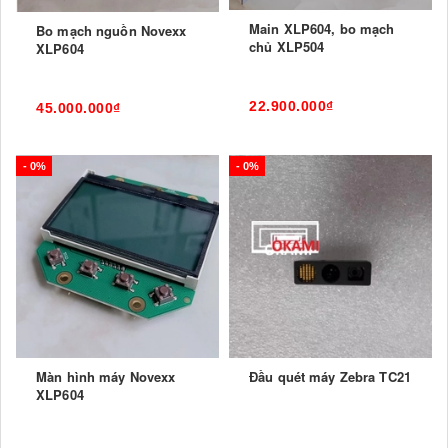
Main XLP604, bo mạch
Bo mạch nguồn Novexx
chủ XLP504
XLP604
22.900.000₫
45.000.000₫
- 0%
- 0%
Màn hình máy Novexx
Đầu quét máy Zebra TC21
XLP604