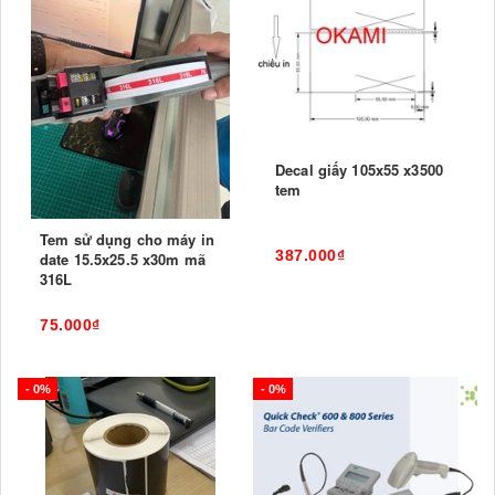
Decal giấy 105x55 x3500
tem
Tem sử dụng cho máy in
387.000₫
date 15.5x25.5 x30m mã
316L
75.000₫
- 0%
- 0%