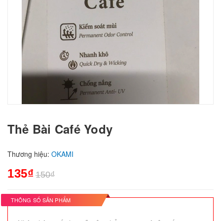
Thẻ Bài Café Yody
Thương hiệu:
OKAMI
135₫
150₫
THÔNG SỐ SẢN PHẨM