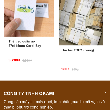
Thẻ treo quần áo
57x115mm Coral Bay
Thẻ bài YODY ( vàng)
3.200₫
4.200₫
180₫
230₫
CÔNG TY TNHH OKAMI
Cung cấp máy in, máy quét, tem nhãn,mực in mã vạch và
thiết bị phụ trợ công nghiệp.