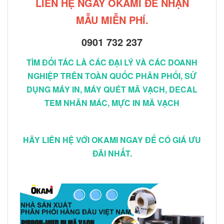
LIÊN HỆ NGAY OKAMI ĐỂ NHẬN
MẪU MIỄN PHÍ.
0901 732 237
TÌM ĐỐI TÁC LÀ CÁC ĐẠI LÝ VÀ CÁC DOANH
NGHIỆP TRÊN TOÀN QUỐC PHÂN PHỐI, SỬ
DỤNG MÁY IN, MÁY QUÉT MÃ VẠCH, DECAL
TEM NHÃN MÁC, MỰC IN MÃ VẠCH
HÃY LIÊN HỆ VỚI OKAMI NGAY ĐỂ CÓ GIÁ ƯU
ĐÃI NHẤT.