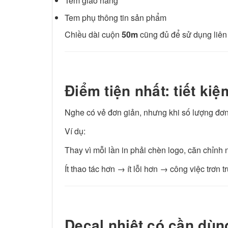
Tem giao hàng
Tem phụ thông tin sản phẩm
Chiều dài cuộn
50m
cũng đủ để sử dụng liên
Điểm tiện nhất: tiết ki
Nghe có vẻ đơn giản, nhưng khi số lượng đơn h
Ví dụ:
Thay vì mỗi lần in phải chèn logo, căn chỉnh n
Ít thao tác hơn → ít lỗi hơn → công việc trơn t
Decal nhiệt có cần dùn