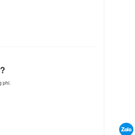
5?
 phí.