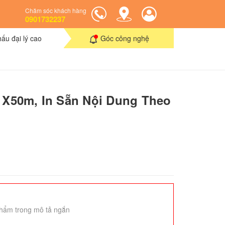
Chăm sóc khách hàng
0901732237
hấu đại lý cao
Góc công nghệ
5 X50m, In Sẵn Nội Dung Theo
hẩm trong mô tả ngắn