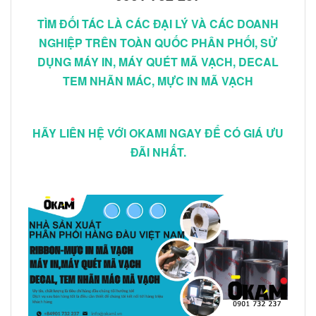
TÌM ĐỐI TÁC LÀ CÁC ĐẠI LÝ VÀ CÁC DOANH
NGHIỆP TRÊN TOÀN QUỐC PHÂN PHỐI, SỬ
DỤNG MÁY IN, MÁY QUÉT MÃ VẠCH, DECAL
TEM NHÃN MÁC, MỰC IN MÃ VẠCH
HÃY LIÊN HỆ VỚI OKAMI NGAY ĐỂ CÓ GIÁ ƯU
ĐÃI NHẤT.