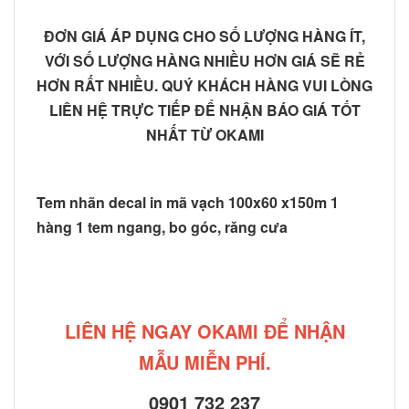
ĐƠN GIÁ ÁP DỤNG CHO SỐ LƯỢNG HÀNG ÍT,
VỚI SỐ LƯỢNG HÀNG NHIỀU HƠN GIÁ SẼ RẺ
HƠN RẤT NHIỀU. QUÝ KHÁCH HÀNG VUI LÒNG
LIÊN HỆ TRỰC TIẾP ĐỂ NHẬN BÁO GIÁ TỐT
NHẤT TỪ OKAMI
Tem nhãn decal in mã vạch 100x60 x150m 1
hàng 1 tem ngang, bo góc, răng cưa
LIÊN HỆ NGAY OKAMI ĐỂ NHẬN
MẪU MIỄN PHÍ.
0901 732 237