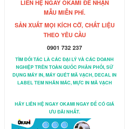
LIÊN HỆ NGAY OKAMI ĐỂ NHẬN
MẪU MIỄN PHÍ.
SẢN XUẤT MỌI KÍCH CỠ, CHẤT LIỆU
THEO YÊU CẦU
0901 732 237
TÌM ĐỐI TÁC LÀ CÁC ĐẠI LÝ VÀ CÁC DOANH
NGHIỆP TRÊN TOÀN QUỐC PHÂN PHỐI, SỬ
DỤNG MÁY IN, MÁY QUÉT MÃ VẠCH, DECAL IN
LABEL TEM NHÃN MÁC, MỰC IN MÃ VẠCH
HÃY LIÊN HỆ NGAY OKAMI NGAY ĐỂ CÓ GIÁ
ƯU ĐÃI NHẤT.