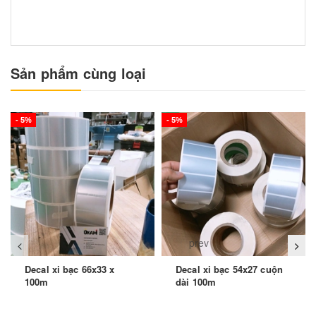
Sản phẩm cùng loại
- 5%
- 5%
prev
Decal xi bạc 66x33 x
Decal xi bạc 54x27 cuộn
100m
dài 100m