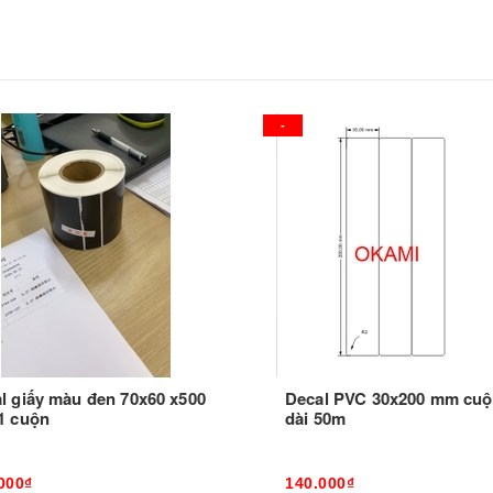
-
l giấy màu đen 70x60 x500
Decal PVC 30x200 mm cu
1 cuộn
dài 50m
000₫
140.000₫