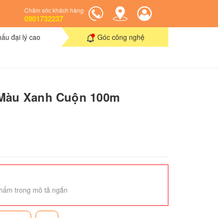
Chăm sóc khách hàng
0901732237
hấu đại lý cao
Góc công nghệ
 Màu Xanh Cuộn 100m
hẩm trong mô tả ngắn