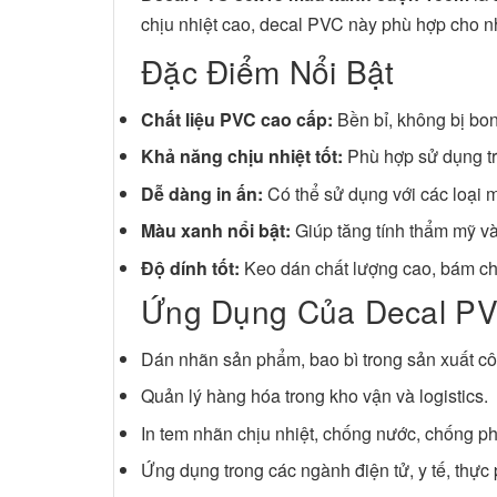
chịu nhiệt cao, decal PVC này phù hợp cho n
Đặc Điểm Nổi Bật
Chất liệu PVC cao cấp:
Bền bỉ, không bị bon
Khả năng chịu nhiệt tốt:
Phù hợp sử dụng tro
Dễ dàng in ấn:
Có thể sử dụng với các loại m
Màu xanh nổi bật:
Giúp tăng tính thẩm mỹ v
Độ dính tốt:
Keo dán chất lượng cao, bám ch
Ứng Dụng Của Decal P
Dán nhãn sản phẩm, bao bì trong sản xuất c
Quản lý hàng hóa trong kho vận và logistics.
In tem nhãn chịu nhiệt, chống nước, chống p
Ứng dụng trong các ngành điện tử, y tế, thực 