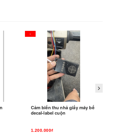
-
-
Decal 
bế 2 m
150.00
ộn
Cảm biến thu nhả giấy máy bế
150.00
decal-label cuộn
1.200.000₫