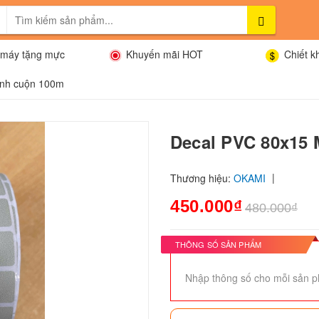
máy tặng mực
Khuyến mãi HOT
Chiết k
anh cuộn 100m
Decal PVC 80x15
|
Thương hiệu:
OKAMI
450.000₫
480.000₫
THÔNG SỐ SẢN PHẨM
Nhập thông số cho mỗi sản p