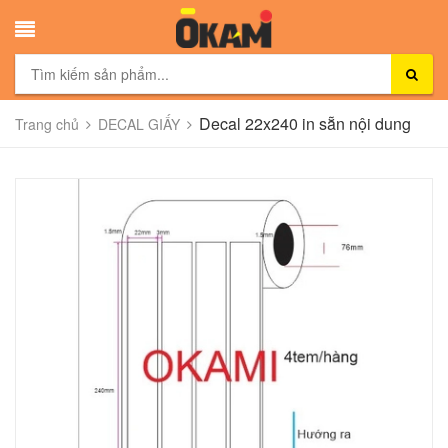
Decal 22x240 in sẵn nội dung
Trang chủ
DECAL GIẤY