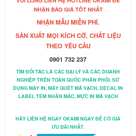
VUI LÒNG LIÊN HỆ HOTLINE OKAMI ĐỂ
NHẬN BÁO GIÁ TỐT NHẤT
NHẬN MẪU MIỄN PHÍ.
SẢN XUẤT MỌI KÍCH CỠ, CHẤT LIỆU
THEO YÊU CẦU
0901 732 237
TÌM ĐỐI TÁC LÀ CÁC ĐẠI LÝ VÀ CÁC DOANH
NGHIỆP TRÊN TOÀN QUỐC PHÂN PHỐI, SỬ
DỤNG MÁY IN, MÁY QUÉT MÃ VẠCH, DECAL IN
LABEL TEM NHÃN MÁC, MỰC IN MÃ VẠCH
HÃY LIÊN HỆ NGAY OKAMI NGAY ĐỂ CÓ GIÁ
ƯU ĐÃI NHẤT.