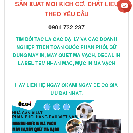
SẢN XUẤT MỌI KÍCH CỠ, CHẤT LIỆU
THEO YÊU CẦU
0901 732 237
TÌM ĐỐI TÁC LÀ CÁC ĐẠI LÝ VÀ CÁC DOANH
NGHIỆP TRÊN TOÀN QUỐC PHÂN PHỐI, SỬ
DỤNG MÁY IN, MÁY QUÉT MÃ VẠCH, DECAL IN
LABEL TEM NHÃN MÁC, MỰC IN MÃ VẠCH
HÃY LIÊN HỆ NGAY OKAMI NGAY ĐỂ CÓ GIÁ
ƯU ĐÃI NHẤT.