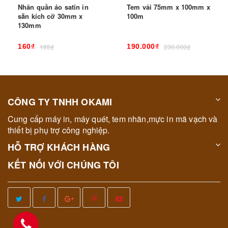
Nhãn quần áo satin in
Tem vải 75mm x 100mm x
sẵn kích cỡ 30mm x
100m
130mm
160₫
185₫
190.000₫
230.000₫
CÔNG TY TNHH OKAMI
Cung cấp máy in, máy quét, tem nhãn,mực in mã vạch và
thiết bị phụ trợ công nghiệp.
HỖ TRỢ KHÁCH HÀNG
KẾT NỐI VỚI CHÚNG TÔI