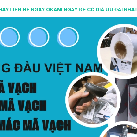
HÃY LIÊN HỆ NGAY OKAMI NGAY ĐỂ CÓ GIÁ ƯU ĐÃI NHẤT