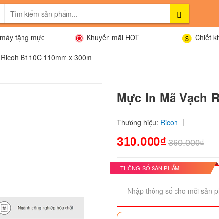
máy tặng mực
Khuyến mãi HOT
Chiết k
h Ricoh B110C 110mm x 300m
Mực In Mã Vạch 
|
Thương hiệu:
Ricoh
310.000₫
360.000₫
THÔNG SỐ SẢN PHẨM
Nhập thông số cho mỗi sản p