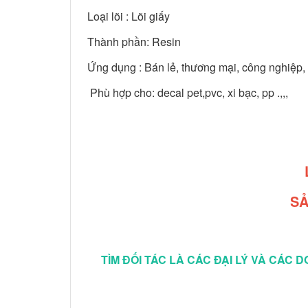
Loại lõi : Lõi giấy
Thành phần: Resin
Ứng dụng : Bán lẻ, thương mại, công nghiệp, h
Phù hợp cho: decal pet,pvc, xi bạc, pp .,,,
SẢ
TÌM ĐỐI TÁC LÀ CÁC ĐẠI LÝ VÀ CÁC