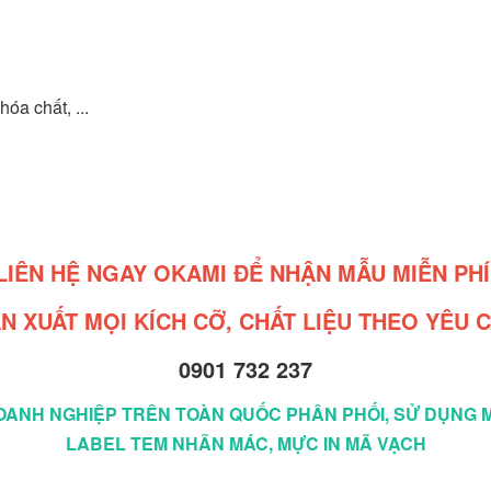
óa chất, ...
LIÊN HỆ NGAY OKAMI ĐỂ NHẬN MẪU MIỄN PHÍ
N XUẤT MỌI KÍCH CỠ, CHẤT LIỆU THEO YÊU 
0901 732 237
 DOANH NGHIỆP TRÊN TOÀN QUỐC PHÂN PHỐI, SỬ DỤNG M
LABEL TEM NHÃN MÁC, MỰC IN MÃ VẠCH