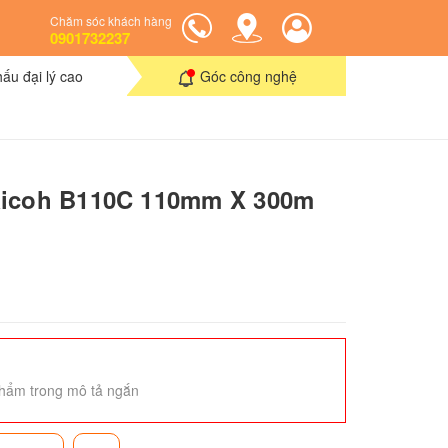
Chăm sóc khách hàng
0901732237
hấu đại lý cao
Góc công nghệ
Ricoh B110C 110mm X 300m
hẩm trong mô tả ngắn