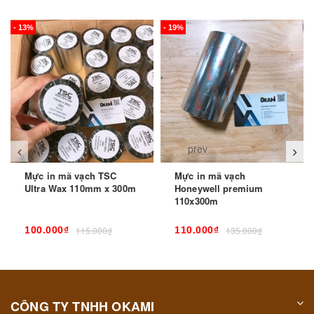
- 13%
- 19%
prev
Mực in mã vạch TSC
Mực in mã vạch
Ultra Wax 110mm x 300m
Honeywell premium
110x300m
100.000₫
115.000₫
110.000₫
135.000₫
CÔNG TY TNHH OKAMI