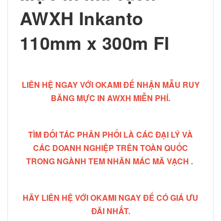
AWXH Inkanto
110mm x 300m FI
LIÊN HỆ NGAY VỚI OKAMI ĐỂ NHẬN MẪU RUY
BĂNG MỰC IN AWXH MIỄN PHÍ.
TÌM ĐỐI TÁC PHÂN PHỐI LÀ CÁC ĐẠI LÝ VÀ
CÁC DOANH NGHIỆP TRÊN TOÀN QUỐC
TRONG NGÀNH TEM NHÃN MÁC MÃ VẠCH .
HÃY LIÊN HỆ VỚI OKAMI NGAY ĐỂ CÓ GIÁ ƯU
ĐÃI NHẤT.