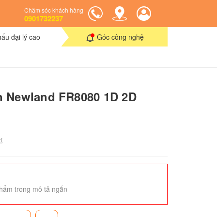
Chăm sóc khách hàng
0901732237
hấu đại lý cao
Góc công nghệ
h Newland FR8080 1D 2D
₫
hẩm trong mô tả ngắn