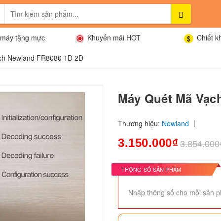
máy tặng mực
Khuyến mãi HOT
Chiết k
ch Newland FR8080 1D 2D
Máy Quét Mã Vạc
|
Thương hiệu:
Newland
3.150.000₫
3.854.000
THÔNG SỐ SẢN PHẨM
Nhập thông số cho mỗi sản p