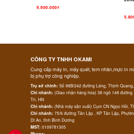
9.900.000₫
5.80
9.900.000₫
5.80
CÔNG TY TNHH OKAMI
Cung cấp máy in, máy quét, tem nhãn,mực in mã
bị phụ trợ công nghiệp.
Trụ sở chính:
Số 98B/242 đường Láng, Thịnh Quang,
Chi nhánh:
(Giao nhận hàng hóa) 38 ngõ 148 đường 
Trì, HN
Chi nhánh:
(Nhà máy sản xuất) Cụm CN Ngọc Hồi, Th
Chi nhánh:
75/6 đường Tân Lập , KP Tân Lập, Phườ
Dĩ An, tỉnh Bình Dương
MST:
0109781305
Phone: