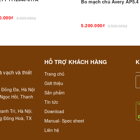
Bo mạch chủ Avery AP5.4
0.000₫
6.500.000₫
5.200.000₫
6.500.000₫
0.000₫
6.500.000₫
HỖ TRỢ KHÁCH HÀNG
K
5.200.000₫
6.500.000₫
 vạch và thiết
Trang chủ
Giới thiệu
 Đống Đa, Hà Nội
Sản phẩm
Ngọc Hồi, Thanh
Tin tức
anh Trì, Hà Nội.
Download
ng Đông Hoà, TX
Manual- Spec sheet
Liên hệ