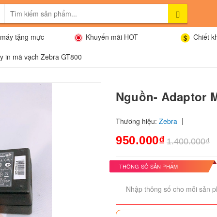
máy tặng mực
Khuyến mãi HOT
Chiết k
y in mã vạch Zebra GT800
Nguồn- Adaptor M
|
Thương hiệu:
Zebra
950.000₫
1.400.000₫
THÔNG SỐ SẢN PHẨM
Nhập thông số cho mỗi sản p