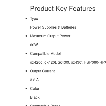
Product Key Features
Type
Power Supplies & Batteries
Maximum Output Power
60W
Compatible Model
gx420d, gk420t, gk430t, gx430t, FSP060-R
Output Current
3.2 A
Color
Black
Compatible Brand