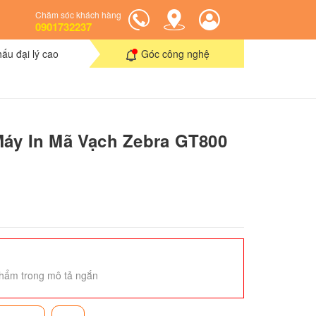
Chăm sóc khách hàng
0901732237
hấu đại lý cao
Góc công nghệ
áy In Mã Vạch Zebra GT800
hẩm trong mô tả ngắn