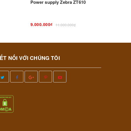
Power supply Zebra ZT610
2.800.
9.000.000₫
11.000.000₫
ẾT NỐI VỚI CHÚNG TÔI
9.000.000₫
11.000.000₫