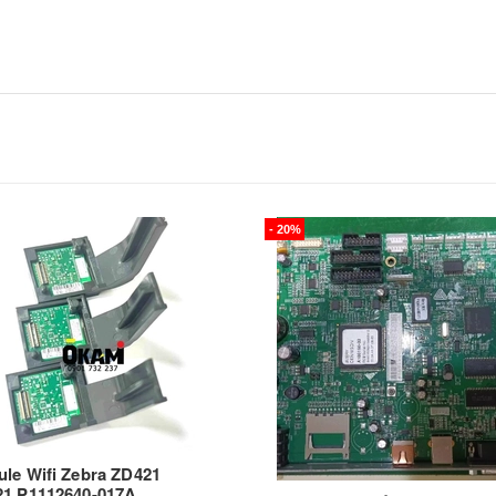
- 20%
le Wifi Zebra ZD421
1 P1112640-017A