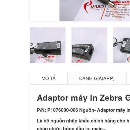
MÔ TẢ
ĐÁNH GIÁ(APP)
Adaptor máy in Zebra 
P/N: P1076000-006 Nguồn- Adaptor máy in
Là bộ nguồn nhập khẩu chính hãng cho hi
chập chờn, hỏng đầu in- main...