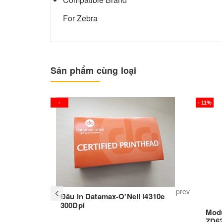
For Zebra
Sản phẩm cùng loại
-
- 11%
prev
Đầu in Datamax-O'Neil i4310e
300Dpi
Modu
ZD62